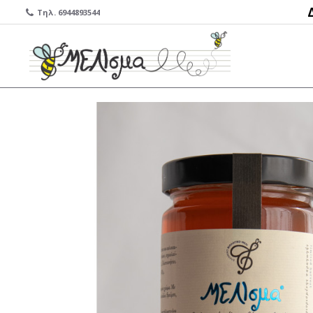
Τηλ. 6944893544